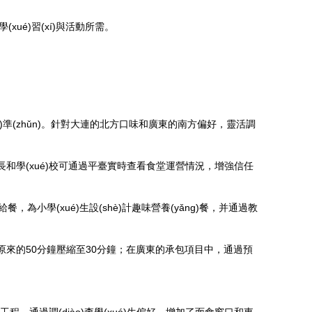
xué)習(xí)與活動所需。
āo)準(zhǔn)。針對大連的北方口味和廣東的南方偏好，靈活調
)。家長和學(xué)校可通過平臺實時查看食堂運營情況，增強信任
，為小學(xué)生設(shè)計趣味營養(yǎng)餐，并通過教
間從原來的50分鐘壓縮至30分鐘；在廣東的承包項目中，通過預