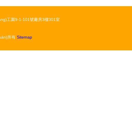
ng)工園9-1-101號廠房3樓301室
uán)所有
Sitemap