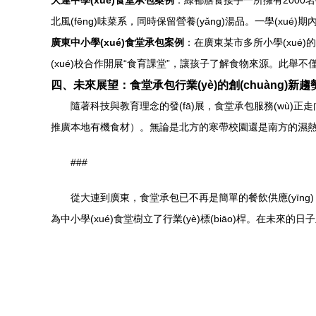
大連中學(xué)食堂承包案例
：綠都膳食接手一所擁有2000名學
北風(fēng)味菜系，同時保留營養(yǎng)湯品。一學(xué
廣東中小學(xué)食堂承包案例
：在廣東某市多所小學(xué)
(xué)校合作開展“食育課堂”，讓孩子了解食物來源。此舉不
四、未來展望：食堂承包行業(yè)的創(chuàng)新趨
隨著科技與教育理念的發(fā)展，食堂承包服務(wù)正走
推廣本地有機食材）。無論是北方的寒帶校園還是南方的濕熱環(
###
從大連到廣東，食堂承包已不再是簡單的餐飲供應(yīng)，
為中小學(xué)食堂樹立了行業(yè)標(biāo)桿。在未來的