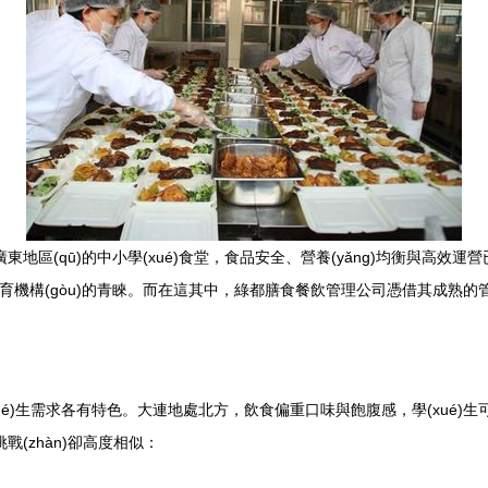
廣東地區(qū)的中小學(xué)食堂，食品安全、營養(yǎng)均衡與高效運
教育機構(gòu)的青睞。而在這其中，綠都膳食餐飲管理公司憑借其成熟的管
xué)生需求各有特色。大連地處北方，飲食偏重口味與飽腹感，學(xué)
戰(zhàn)卻高度相似：