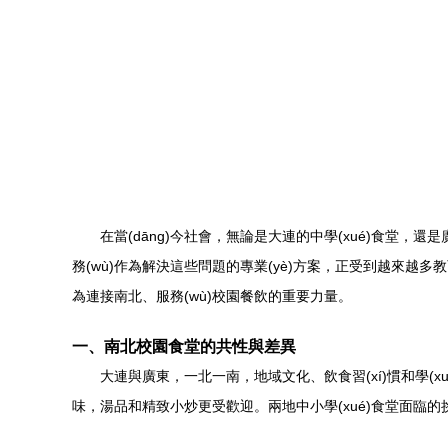
在當(dāng)今社會，無論是大連的中學(xué)食堂，還是
務(wù)作為解決這些問題的專業(yè)方案，正受到越來越多
為連接南北、服務(wù)校園餐飲的重要力量。
一、南北校園食堂的共性與差異
大連與廣東，一北一南，地域文化、飲食習(xí)慣和學(
味，湯品和精致小炒更受歡迎。兩地中小學(xué)食堂面臨的挑