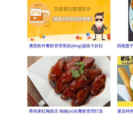
奧凱軟件餐飲管理系統(tǒng)儲值卡折扣
四格盤子
功能詳解 優(yōu)化運營與提升顧客忠誠
度
甬味家虹梅路店 精細(xì)化餐飲管理打造
薯逗特色小
地道寧波風(fēng)味的城市名片
平坦之路