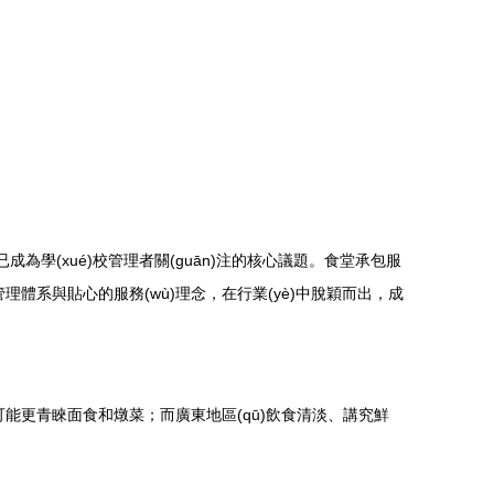
營已成為學(xué)校管理者關(guān)注的核心議題。食堂承包服
理體系與貼心的服務(wù)理念，在行業(yè)中脫穎而出，成
生可能更青睞面食和燉菜；而廣東地區(qū)飲食清淡、講究鮮