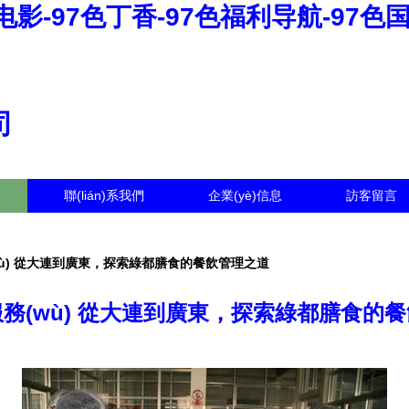
色电影-97色丁香-97色福利导航-97色
司
聯(lián)系我們
企業(yè)信息
訪客留言
ù) 從大連到廣東，探索綠都膳食的餐飲管理之道
務(wù) 從大連到廣東，探索綠都膳食的