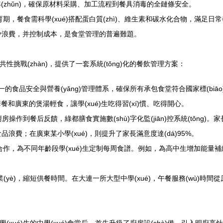
o)準(zhǔn)，確保原材料采購、加工流程到餐具消毒的全鏈條安全。
)育期，餐食需科學(xué)搭配蛋白質(zhì)、維生素和碳水化合物，滿足日常學(
減少浪費，并控制成本，是食堂管理的普遍難題。
共性挑戰(zhàn)，提供了一套系統(tǒng)化的餐飲管理方案：
g)一的食品安全與營養(yǎng)管理體系，確保所有承包食堂符合國家標(bi
套餐和廣東的煲湯輕食，讓學(xué)生吃得習(xí)慣、吃得開心。
廚房操作到餐后反饋，綠都膳食實施數(shù)字化監(jiān)控系統(tǒng
食品浪費；在廣東某小學(xué)，則提升了家長滿意度達(dá)95%。
n)隊合作，為不同年齡段學(xué)生定制每周食譜。例如，為高中生增加能量補給餐
業(yè)，縮短供餐時間。在大連一所大型中學(xué)，午餐服務(wù)時