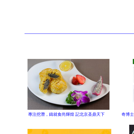
專注挖潛，鑄就食尚輝煌 記北京圣鼎天下
奇博士
餐飲管理公司的經(jīng)營之道