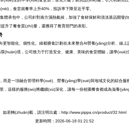
(xué)生的中學(xué)食堂后，首先升級了廚房設(shè)備，引入明廚亮灶
)期內(nèi)，食堂就餐率上升40%，投訴率下降至近乎零。
的集體承包中，公司針對南方濕熱氣候，加強了食材保鮮和清淡菜品開發(fā)
僅提升了餐食質(zhì)量，還獲得了教育部門的表彰。
勢
向更智能化、個性化。綠都膳食計劃在未來整合AI營養(yǎng)分析、線上訂
huán)境，公司致力于打造安全、健康、美味的食堂體驗，讓學(xué)
而是一項融合管理科學(xué)、營養(yǎng)學(xué)與地域文化的綜合
日子里，這樣的服務(wù)將繼續(xù)深化，讓每一份校園餐食都成為滋養(yǎ
如若轉(zhuǎn)載，請注明出處：http://www.pippa.cn/product/32.html
更新時間：2026-06-18 01:21:52