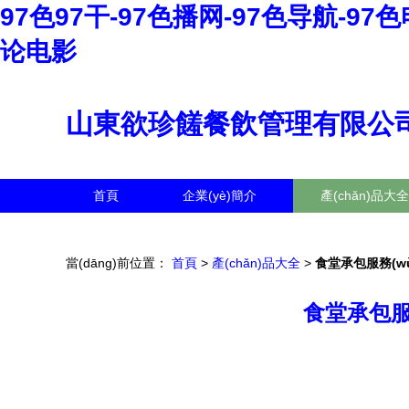
97色97干-97色播网-97色导航-97
论电影
山東欲珍饈餐飲管理有限公
首頁
企業(yè)簡介
產(chǎn)品大全
當(dāng)前位置：
首頁
>
產(chǎn)品大全
>
食堂承包服務(w
食堂承包服