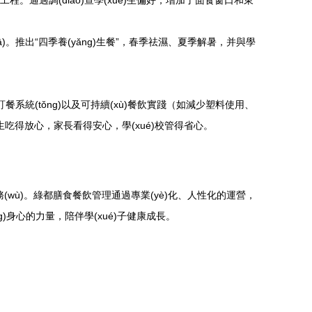
工程。通過調(diào)查學(xué)生偏好，增加了面食窗口和東
。推出“四季養(yǎng)生餐”，春季祛濕、夏季解暑，并與學
餐系統(tǒng)以及可持續(xù)餐飲實踐（如減少塑料使用、
生吃得放心，家長看得安心，學(xué)校管得省心。
服務(wù)。綠都膳食餐飲管理通過專業(yè)化、人性化的運營，
ng)身心的力量，陪伴學(xué)子健康成長。