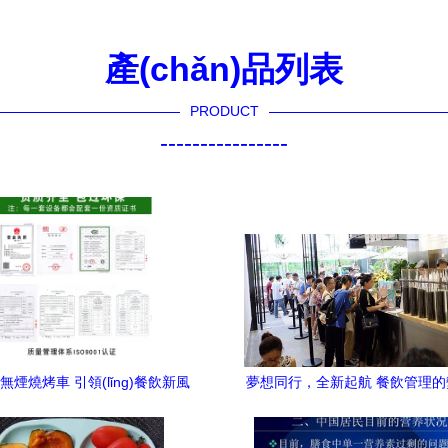
產(chǎn)品列表
PRODUCT
----------------
無煙燒烤車 引領(lǐng)餐飲新風
夢想同行，全新起航 餐飲管理
(fēng)尚的環(huán)保利器
來