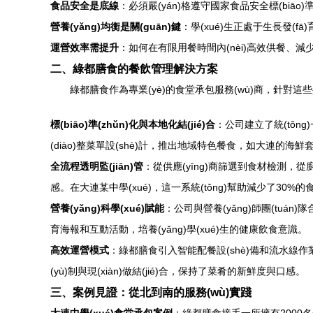
食品安全是底線
：必須嚴(yán)格遵守國家食品安全標(biā
營養(yǎng)均衡是關(guān)鍵
：學(xué)生正處于生長發(fā
運營效率需提升
：如何在有限用餐時間內(nèi)高效供餐、
二、綠都膳食的餐飲管理解決方案
綠都膳食作為專業(yè)的食堂承包服務(wù)商，針對這些
標(biāo)準(zhǔn)化與本地化結(jié)合
：公司建立了統(tǒn
(diào)整菜單設(shè)計，推出地域特色餐食，如大連的海鮮
全流程透明監(jiān)管
：從供應(yīng)商篩選到食材檢測，從
感。在大連某中學(xué)，這一系統(tǒng)幫助減少了30%的
營養(yǎng)科學(xué)賦能
：公司與營養(yǎng)師團(tuá
育海報和互動活動，培養(yǎng)學(xué)生的健康飲食意識。
高效運營模式
：綠都膳食引入智能配餐設(shè)備和流水線作
(yù)制與現(xiàn)做結(jié)合，保持了菜肴的新鮮度與口感。
三、案例見證：從北到南的服務(wù)實踐