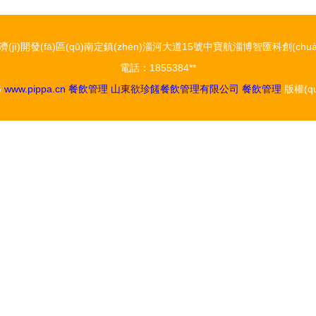
jì)開發(fā)區(qū)南定鎮(zhèn)淄河大道15號中寶航淄博智匯科創(chuà
電話：1855384**
6
www.pippa.cn
餐飲管理
山東欲珍饈餐飲管理有限公司
餐飲管理
版權(q