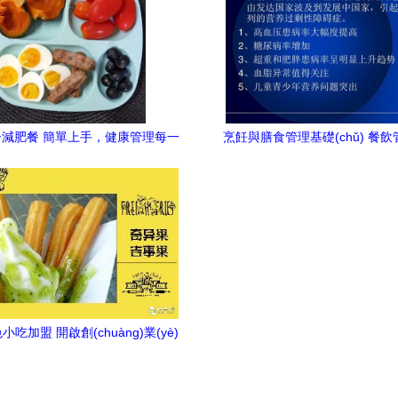
減肥餐 簡單上手，健康管理每一
烹飪與膳食管理基礎(chǔ) 餐
天
心要素與實踐指南
吃加盟 開啟創(chuàng)業(yè)
，攜手君唯餐飲共創(chuàng)財
富未來