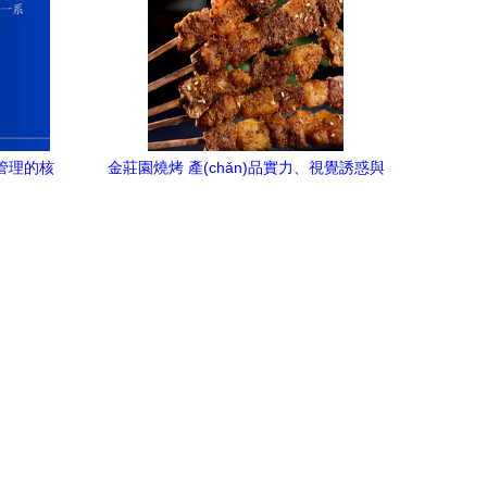
飲管理的核
金莊園燒烤 產(chǎn)品實力、視覺誘惑與
加盟共贏的餐飲管理之道