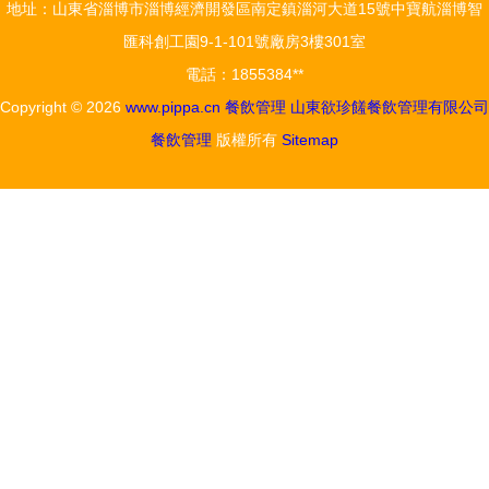
地址：山東省淄博市淄博經濟開發區南定鎮淄河大道15號中寶航淄博智
匯科創工園9-1-101號廠房3樓301室
電話：1855384**
Copyright © 2026
www.pippa.cn
餐飲管理
山東欲珍饈餐飲管理有限公司
餐飲管理
版權所有
Sitemap