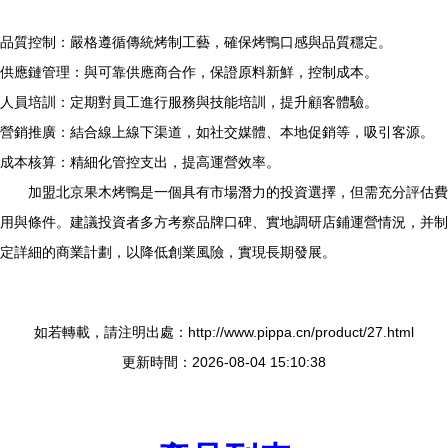
品質控制：嚴格遵循傳統烤制工藝，確保烤鴨口感與品質穩定。
供應鏈管理：與可靠供應商合作，保證原料新鮮，控制成本。
人員培訓：定期對員工進行服務與技能培訓，提升顧客體驗。
營銷推廣：結合線上線下渠道，如社交媒體、本地促銷等，吸引客源。
成本核算：精細化管控支出，提高運營效率。
加盟北京果木烤鴨是一個具有市場潛力的投資選擇，但需充分評估費
用與條件。建議投資者多方考察品牌口碑、實地調研店鋪運營情況，并制
定詳細的商業計劃，以降低創業風險，實現長期發展。
如若轉載，請注明出處：http://www.pippa.cn/product/27.html
更新時間：2026-08-04 15:10:38