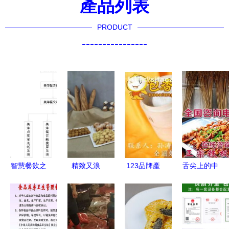
產品列表
PRODUCT
----------------
智慧餐飲之
精致又浪
123品牌產
舌尖上的中
選 如何科
漫，做高逼
品價格、廠
原魅力 新
學選擇管理
格“干飯人”
家及供應商
鄉市豫味香
系統，以美
走進舌尖上
全覽 聚焦
餐飲管理服
萍軟件為例
的專業——
北京食界風
務中心，匠