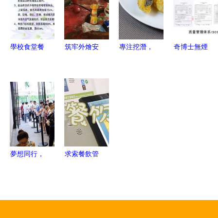
西餐工藝與
尚國際餐飲
心鑄就餐飲
餐飲管理
管理有限責
管理新標桿
任公司熱賣
學校食堂餐
筑牢外燴安
專注挖潛，
奇博士無煙
促銷與餐飲
飲食品安全
全防線，守
鑄就食尚輝
燒烤車 引
管理服務
管理制度體
護市民舌尖
煌 記北京
領餐飲新風
系詳解
安全——我
圣鼎天下餐
尚的環保利
市推進餐飲
飲管理公司
器
外燴食品安
的經營之道
全監管側記
夢想同行，
求索餐飲管
全新起航
理軟件門店
餐飲管理的
版v3.1官方
變革與未來
免費版下載
與評測