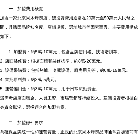
一、加盟費用概覽
加盟一家北京果木烤鴨店，總投資費用通常在20萬元至50萬元人民幣之
間，具體因品牌知名度、店鋪規模、選址城市等因素而異。主要費用構成
如下：
1. 加盟費：約5萬-10萬元，包含品牌使用權、技術培訓等。
2. 店面裝修費：根據面積和裝修標準，約8萬-20萬元。
3. 設備采購費：包括烤爐、冷藏設備、廚房用具等，約6萬-15萬元。
4. 首批原料費：約2萬-5萬元。
5. 運營備用金：約3萬-10萬元，用于日常流動資金。
還需考慮店面租金、人員工資、市場營銷等持續投入。建議投資者根據自
身資金狀況，選擇適合的加盟方案。
二、加盟條件要求
為確保品牌統一性和運營質量，正規的北京果木烤鴨品牌通常對加盟商有