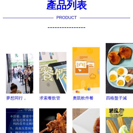
產品列表
PRODUCT
----------------
夢想同行，
求索餐飲管
奧凱軟件餐
四格盤子減
全新起航
理軟件門店
飲管理系統
肥餐 簡單
餐飲管理的
版v3.1官方
儲值卡折扣
上手，健康
變革與未來
免費版下載
功能詳解
管理每一天