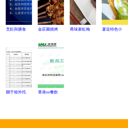
與評測
優化運營與
提升顧客忠
誠度
烹飪與膳食
金莊園燒烤
甬味家虹梅
薯逗特色小
管理基礎
產品實力、
路店 精細
吃加盟 開
餐飲管理的
視覺誘惑與
化餐飲管理
啟創業平坦
核心要素與
加盟共贏的
打造地道寧
之路，攜手
實踐指南
餐飲管理之
波風味的城
君唯餐飲共
道
市名片
創財富未來
關于校外托
香港xx餐飲
餐機構獲取
管理咨詢公
食品小經營
司新員工入
核準證（餐
職培訓講義
飲類）情況