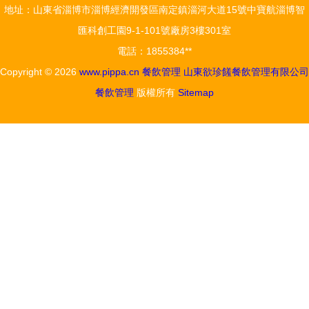
地址：山東省淄博市淄博經濟開發區南定鎮淄河大道15號中寶航淄博智
的公示
匯科創工園9-1-101號廠房3樓301室
電話：1855384**
Copyright © 2026
www.pippa.cn
餐飲管理
山東欲珍饈餐飲管理有限公司
餐飲管理
版權所有
Sitemap